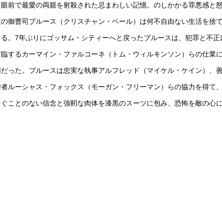
、眼前で最愛の両親を射殺された忌まわしい記憶。のしかかる罪悪感と
意の御曹司ブルース（クリスチャン・ベール）は何不自由ない生活を捨
る。7年ぶりにゴッサム・シティーへと戻ったブルースは、犯罪と不正
君臨するカーマイン・ファルコーネ（トム・ウィルキンソン）らの仕業
態だった。ブルースは忠実な執事アルフレッド（マイケル・ケイン）、
学者ルーシャス・フォックス（モーガン・フリーマン）らの協力を得て
らぐことのない信念と強靭な肉体を漆黒のスーツに包み、恐怖を敵の心