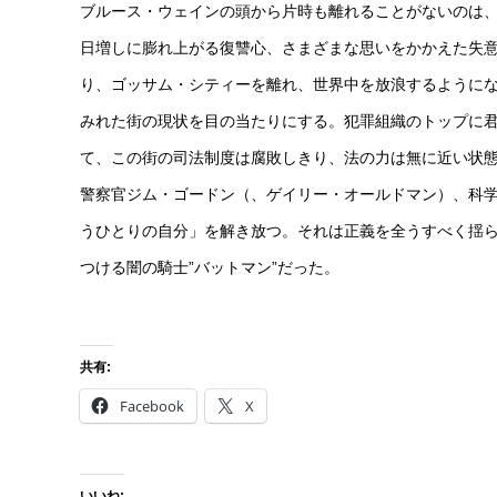
ブルース・ウェインの頭から片時も離れることがないのは
日増しに膨れ上がる復讐心、さまざまな思いをかかえた失
り、ゴッサム・シティーを離れ、世界中を放浪するようにな
みれた街の現状を目の当たりにする。犯罪組織のトップに
て、この街の司法制度は腐敗しきり、法の力は無に近い状
警察官ジム・ゴードン（、ゲイリー・オールドマン）、科
うひとりの自分」を解き放つ。それは正義を全うすべく揺
つける闇の騎士”バットマン”だった。
共有:
Facebook
X
いいね: