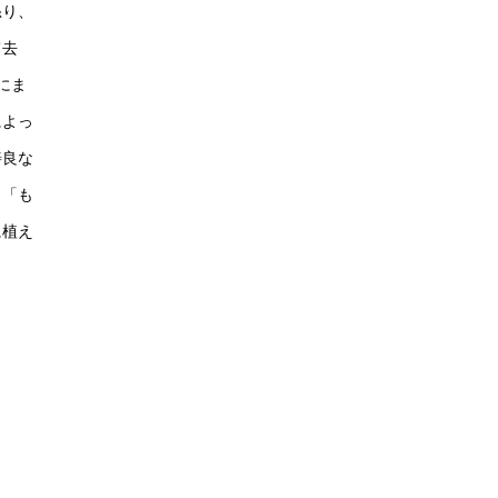
怒り、
て去
にま
によっ
善良な
、「も
に植え