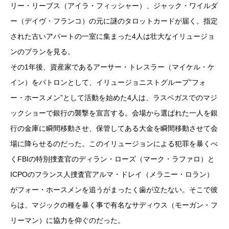
リー・リーブス（アイラ・フィッシャー）、ジャック・ワイルダ
ー（デイヴ・フランコ）の元に謎のタロットカードが届く。指定
された古いアパートの一室に集まった4人は壮大なイリュージョ
ンのプランを見る。
その1年後、資産家であるアーサー・トレスラー（マイケル・ケ
イン）をパトロンとして、イリュージョニストグループ”フォ
ー・ホースメン”として活動を始めた4人は、ラスベガスでのマジ
ックショーで銀行の襲撃を宣言する。会場から選ばれた一人を銀
行の金庫に瞬間移動させ、保管してある大金を瞬間移動させて会
場に降らせるのだった。このイリュージョンによる犯罪を暴くべ
くFBIの特別捜査官のディラン・ローズ（マーク・ラファロ）と
ICPOのフランス人捜査官アルマ・ドレイ（メラニー・ロラン）
がフォー・ホースメンを追うがまったく歯が立たない。そこで彼
らは、マジックの種を暴く事で有名なサディウス（モーガン・フ
リーマン）に協力を仰ぐのだった。